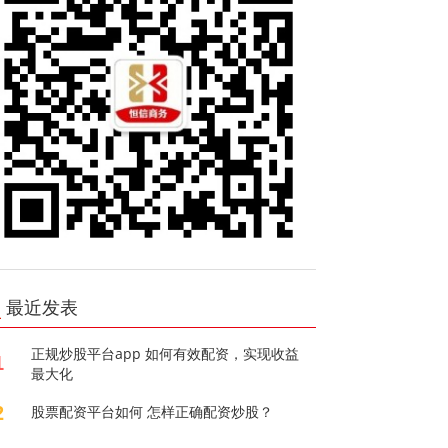
最近发表
正规炒股平台app 如何有效配资，实现收益
1
最大化
2
股票配资平台如何 怎样正确配资炒股？