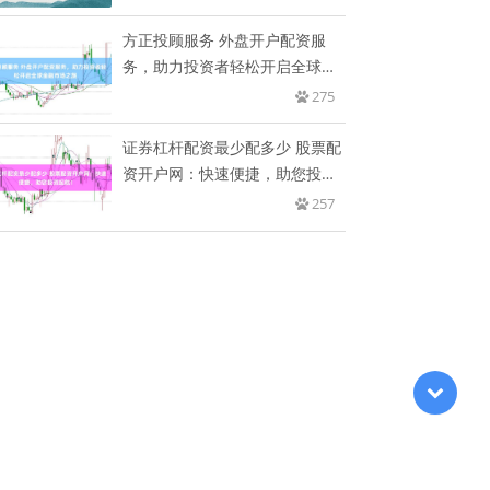
方正投顾服务 外盘开户配资服
务，助力投资者轻松开启全球金
融市
275
证券杠杆配资最少配多少 股票配
资开户网：快速便捷，助您投资
起
257