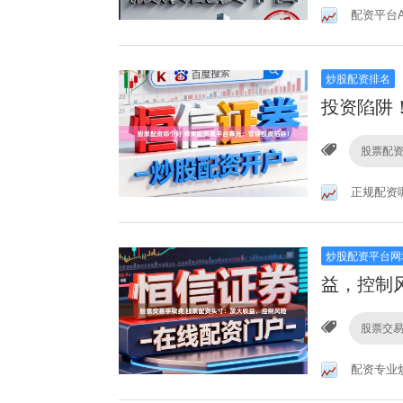
配资平台
炒股配资排名
投资陷阱
股票配
正规配资
炒股配资平台网
益，控制
股票交
配资专业