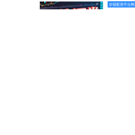
炒股配资平台网
增长，智
股票怎
配资保证
炒股配资排名
投资者实
股票知
配资平台
炒股配资门户
盈利，配