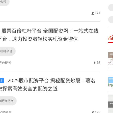
资公司
171
股票百倍杠杆平台 全国配资网：一站式在线
平台，助力投资者轻松实现资金增值
倍杠杆平台
平台配资
75
2025股市配资平台 揭秘配资炒股：著名
址
您探索高效安全的配资之道
股市配资平台
配资平台
195