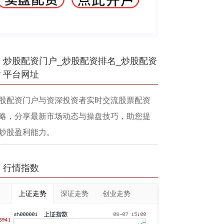
炒股配资门户_炒股配资排名_炒股配资
平台网址
股配资门户与资深投资者实时交流股票配资
略，分享最新市场动态与操盘技巧，助您提
炒股盈利能力。
行情指数
上证走势
深证走势
创业走势