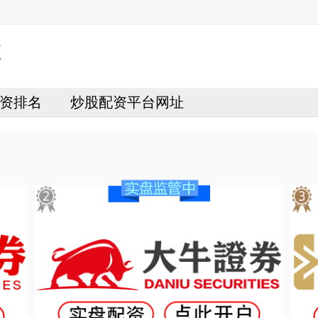
资排名
炒股配资平台网址