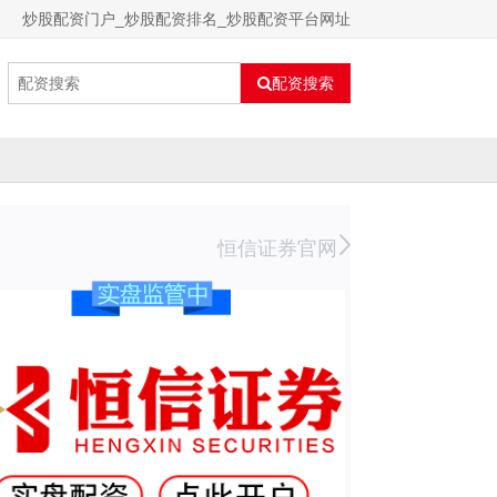
炒股配资门户_炒股配资排名_炒股配资平台网址
配资搜索
恒信证券官网