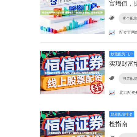
富增值，
哪个配
配资官网
炒股配资门户
实现财富
股票配
北京配资
炒股配资排名
检指南