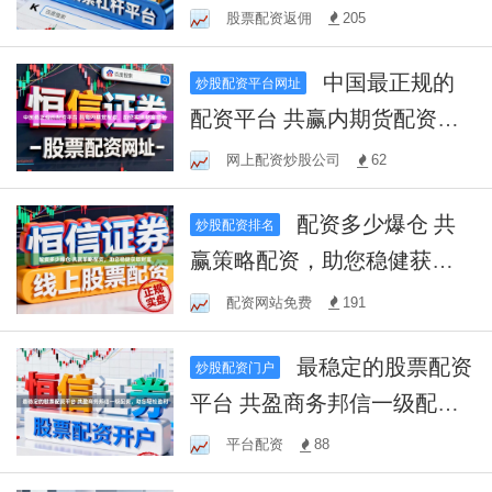
赚！
股票配资返佣
205
中国最正规的
炒股配资平台网址
配资平台 共赢内期货配资，
助您实现财富增长
网上配资炒股公司
62
配资多少爆仓 共
炒股配资排名
赢策略配资，助您稳健获取
财富
配资网站免费
191
最稳定的股票配资
炒股配资门户
平台 共盈商务邦信一级配
资，助您轻松盈利
平台配资
88