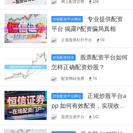
网上配资官网
166
专业提供配资
炒股配资平台网址
平台 揭露P配资骗局真相
正规股票杠杆平台
59
股票配资平台如何
炒股配资排名
怎样正确配资炒股？
配资网站免费
74
正规炒股平台a
炒股配资平台网址
pp 如何有效配资，实现收益
最大化
股票交易平台
142