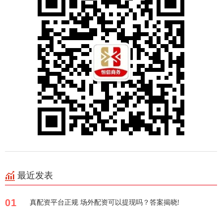
最近发表
01
真配资平台正规 场外配资可以提现吗？答案揭晓!