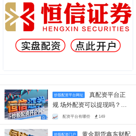
真配资平台正
炒股配资平台网址
规 场外配资可以提现吗？答
案揭晓!
配资平台有哪些
149
黄金期货鑫东财配
炒股配资门户